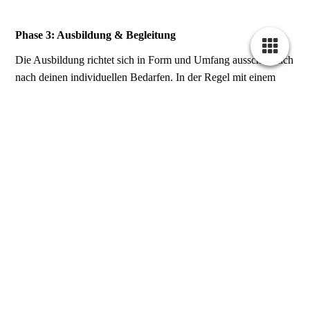
Phase 3: Ausbildung & Begleitung
Die Ausbildung richtet sich in Form und Umfang ausschließlich
nach deinen individuellen Bedarfen. In der Regel mit einem
Mix aus Einzeltraining und falls möglich Gruppenstunden,
Online-Modulen und Scripte, insbesondere für die
Theorieschulungen.
Persönliche Termine bei uns vor Ort oder bei dir
Online-Training mit Skripten und Videokursen
Regelmäßige Anpassung des Trainingsplans
Wir arbeiten primär im Einzeltraining, um individuell auf dich
und deinen Hund eingehen zu können.